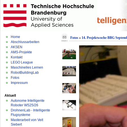
Home
Fotos
»
14. Projektwoche BBG Septem
Abschlussarbeiten
AKSEN
AMS-Projekte
Kontakt
LEGO League
Maschinelles Lernen
RobotBuildingLab
Fotos
Impressum
Aktuell
Autonome Intelligente
Roboter WS25/26
DrohnenLab - Intelligente
Flugsysteme
Masterarbeit von Veit
Siebert