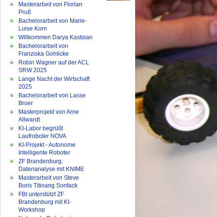
Masterarbeit von Florian
Pruß
Bachelorarbeit von Marie-
Luise Korn
Willkommen Darya Kastsian
Bachelorarbeit von
Franziska Gohlicke
Robin Wagner auf der ACL
SRW 2025
Lange Nacht der Wirtschaft
2025
Bachelorarbeit von Lasse
Broer
Masterprojekt von Arne
Allwardt
KI-Labor begrüßt
Laufroboter NOVA
KI-Projekt - Autonome
Intelligente Roboter
ZF Brandenburg:
Datenanalyse mit KNIME
Masterarbeit von Steve
Boris Titinang Sonfack
FBI unterstützt ZF
Brandenburg mit KI-
Workshop