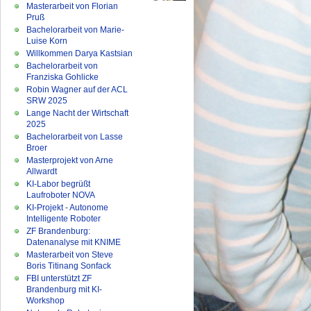
Masterarbeit von Florian
Pruß
Bachelorarbeit von Marie-
Luise Korn
Willkommen Darya Kastsian
Bachelorarbeit von
Franziska Gohlicke
Robin Wagner auf der ACL
SRW 2025
Lange Nacht der Wirtschaft
2025
Bachelorarbeit von Lasse
Broer
Masterprojekt von Arne
Allwardt
KI-Labor begrüßt
Laufroboter NOVA
KI-Projekt - Autonome
Intelligente Roboter
ZF Brandenburg:
Datenanalyse mit KNIME
Masterarbeit von Steve
Boris Titinang Sonfack
FBI unterstützt ZF
Brandenburg mit KI-
Workshop