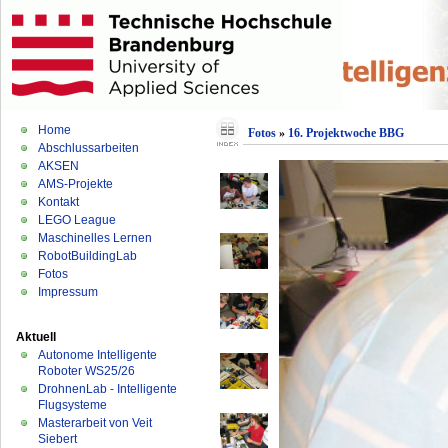
Home
Fotos
»
16. Projektwoche BBG
Abschlussarbeiten
AKSEN
AMS-Projekte
Kontakt
LEGO League
Maschinelles Lernen
RobotBuildingLab
Fotos
Impressum
Aktuell
Autonome Intelligente
Roboter WS25/26
DrohnenLab - Intelligente
Flugsysteme
Masterarbeit von Veit
Siebert