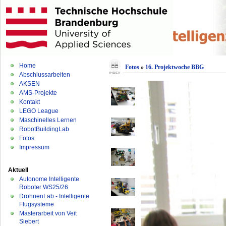
Home
Fotos
»
16. Projektwoche BBG
Abschlussarbeiten
AKSEN
AMS-Projekte
Kontakt
LEGO League
Maschinelles Lernen
RobotBuildingLab
Fotos
Impressum
Aktuell
Autonome Intelligente
Roboter WS25/26
DrohnenLab - Intelligente
Flugsysteme
Masterarbeit von Veit
Siebert