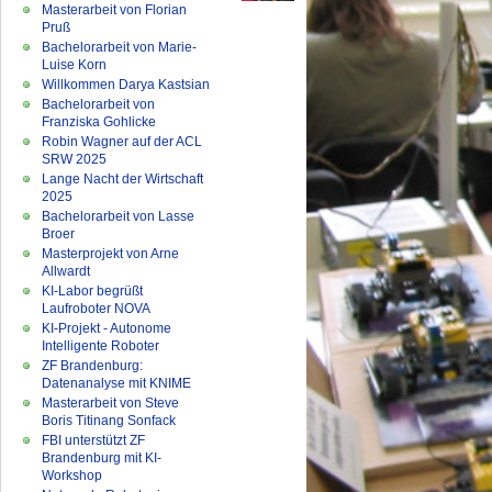
Masterarbeit von Florian
Pruß
Bachelorarbeit von Marie-
Luise Korn
Willkommen Darya Kastsian
Bachelorarbeit von
Franziska Gohlicke
Robin Wagner auf der ACL
SRW 2025
Lange Nacht der Wirtschaft
2025
Bachelorarbeit von Lasse
Broer
Masterprojekt von Arne
Allwardt
KI-Labor begrüßt
Laufroboter NOVA
KI-Projekt - Autonome
Intelligente Roboter
ZF Brandenburg:
Datenanalyse mit KNIME
Masterarbeit von Steve
Boris Titinang Sonfack
FBI unterstützt ZF
Brandenburg mit KI-
Workshop