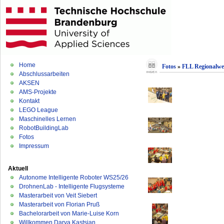
Home
Fotos
»
FLL Regionalwe
Abschlussarbeiten
AKSEN
AMS-Projekte
Kontakt
LEGO League
Maschinelles Lernen
RobotBuildingLab
Fotos
Impressum
Aktuell
Autonome Intelligente Roboter WS25/26
DrohnenLab - Intelligente Flugsysteme
Masterarbeit von Veit Siebert
Masterarbeit von Florian Pruß
Bachelorarbeit von Marie-Luise Korn
Willkommen Darya Kastsian