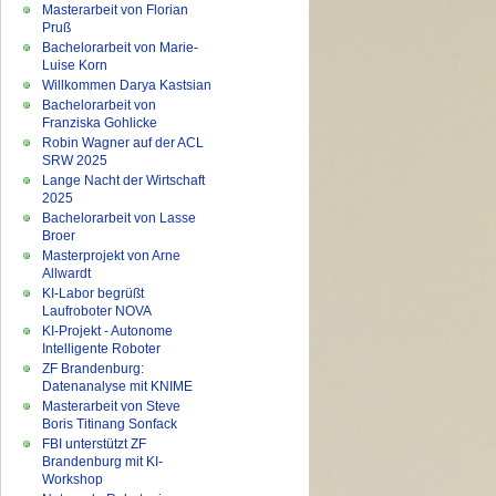
Masterarbeit von Florian
Pruß
Bachelorarbeit von Marie-
Luise Korn
Willkommen Darya Kastsian
Bachelorarbeit von
Franziska Gohlicke
Robin Wagner auf der ACL
SRW 2025
Lange Nacht der Wirtschaft
2025
Bachelorarbeit von Lasse
Broer
Masterprojekt von Arne
Allwardt
KI-Labor begrüßt
Laufroboter NOVA
KI-Projekt - Autonome
Intelligente Roboter
ZF Brandenburg:
Datenanalyse mit KNIME
Masterarbeit von Steve
Boris Titinang Sonfack
FBI unterstützt ZF
Brandenburg mit KI-
Workshop