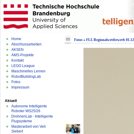
Home
Fotos
»
FLL Regionalwettbewerb 01.12
Abschlussarbeiten
AKSEN
AMS-Projekte
Kontakt
LEGO League
Maschinelles Lernen
RobotBuildingLab
Fotos
Impressum
Aktuell
Autonome Intelligente
Roboter WS25/26
DrohnenLab - Intelligente
Flugsysteme
Masterarbeit von Veit
Siebert