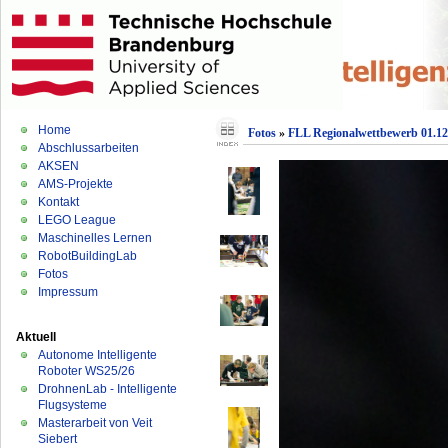
Home
Fotos
»
FLL Regionalwettbewerb 01.12
Abschlussarbeiten
AKSEN
AMS-Projekte
Kontakt
LEGO League
Maschinelles Lernen
RobotBuildingLab
Fotos
Impressum
Aktuell
Autonome Intelligente
Roboter WS25/26
DrohnenLab - Intelligente
Flugsysteme
Masterarbeit von Veit
Siebert