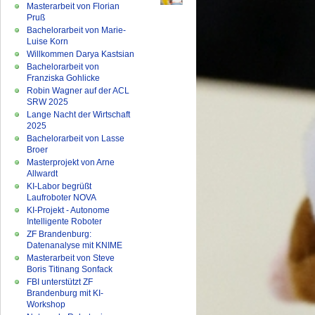
Masterarbeit von Florian
Pruß
Bachelorarbeit von Marie-
Luise Korn
Willkommen Darya Kastsian
Bachelorarbeit von
Franziska Gohlicke
Robin Wagner auf der ACL
SRW 2025
Lange Nacht der Wirtschaft
2025
Bachelorarbeit von Lasse
Broer
Masterprojekt von Arne
Allwardt
KI-Labor begrüßt
Laufroboter NOVA
KI-Projekt - Autonome
Intelligente Roboter
ZF Brandenburg:
Datenanalyse mit KNIME
Masterarbeit von Steve
Boris Titinang Sonfack
FBI unterstützt ZF
Brandenburg mit KI-
Workshop