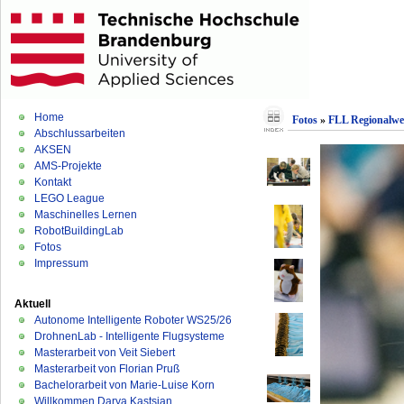
Home
Fotos
»
FLL Regionalwe
Abschlussarbeiten
AKSEN
AMS-Projekte
Kontakt
LEGO League
Maschinelles Lernen
RobotBuildingLab
Fotos
Impressum
Aktuell
Autonome Intelligente Roboter WS25/26
DrohnenLab - Intelligente Flugsysteme
Masterarbeit von Veit Siebert
Masterarbeit von Florian Pruß
Bachelorarbeit von Marie-Luise Korn
Willkommen Darya Kastsian