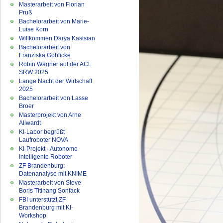
Masterarbeit von Florian
Pruß
Bachelorarbeit von Marie-
Luise Korn
Willkommen Darya Kastsian
Bachelorarbeit von
Franziska Gohlicke
Robin Wagner auf der ACL
SRW 2025
Lange Nacht der Wirtschaft
2025
Bachelorarbeit von Lasse
Broer
Masterprojekt von Arne
Allwardt
KI-Labor begrüßt
Laufroboter NOVA
KI-Projekt - Autonome
Intelligente Roboter
ZF Brandenburg:
Datenanalyse mit KNIME
Masterarbeit von Steve
Boris Titinang Sonfack
FBI unterstützt ZF
Brandenburg mit KI-
Workshop