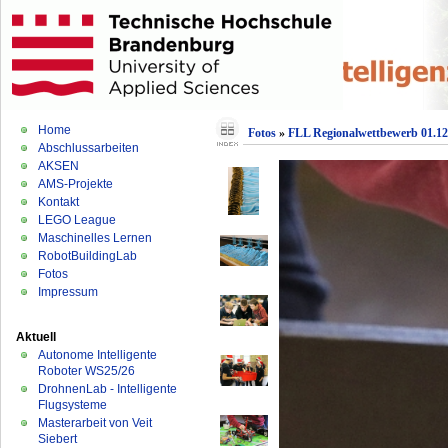
Home
Fotos
»
FLL Regionalwettbewerb 01.12
Abschlussarbeiten
AKSEN
AMS-Projekte
Kontakt
LEGO League
Maschinelles Lernen
RobotBuildingLab
Fotos
Impressum
Aktuell
Autonome Intelligente
Roboter WS25/26
DrohnenLab - Intelligente
Flugsysteme
Masterarbeit von Veit
Siebert