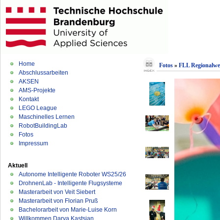
Home
Fotos
»
FLL Regionalwe
Abschlussarbeiten
AKSEN
AMS-Projekte
Kontakt
LEGO League
Maschinelles Lernen
RobotBuildingLab
Fotos
Impressum
Aktuell
Autonome Intelligente Roboter WS25/26
DrohnenLab - Intelligente Flugsysteme
Masterarbeit von Veit Siebert
Masterarbeit von Florian Pruß
Bachelorarbeit von Marie-Luise Korn
Willkommen Darya Kastsian