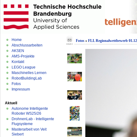
Home
Fotos
»
FLL Regionalwettbewerb 01.12
Abschlussarbeiten
AKSEN
AMS-Projekte
Kontakt
LEGO League
Maschinelles Lernen
RobotBuildingLab
Fotos
Impressum
Aktuell
Autonome Intelligente
Roboter WS25/26
DrohnenLab - Intelligente
Flugsysteme
Masterarbeit von Veit
Siebert