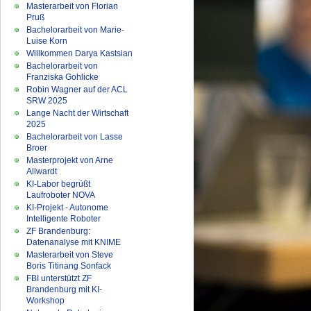
Masterarbeit von Florian
Pruß
Bachelorarbeit von Marie-
Luise Korn
Willkommen Darya Kastsian
Bachelorarbeit von
Franziska Gohlicke
Robin Wagner auf der ACL
SRW 2025
Lange Nacht der Wirtschaft
2025
Bachelorarbeit von Lasse
Broer
Masterprojekt von Arne
Allwardt
KI-Labor begrüßt
Laufroboter NOVA
KI-Projekt - Autonome
Intelligente Roboter
ZF Brandenburg:
Datenanalyse mit KNIME
Masterarbeit von Steve
Boris Titinang Sonfack
FBI unterstützt ZF
Brandenburg mit KI-
Workshop