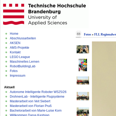
Home
Fotos
»
FLL Regionalwe
Abschlussarbeiten
AKSEN
AMS-Projekte
Kontakt
LEGO League
Maschinelles Lernen
RobotBuildingLab
Fotos
Impressum
Aktuell
Autonome Intelligente Roboter WS25/26
DrohnenLab - Intelligente Flugsysteme
Masterarbeit von Veit Siebert
Masterarbeit von Florian Pruß
Bachelorarbeit von Marie-Luise Korn
Willkommen Darya Kastsian