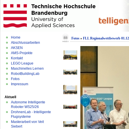
Home
Fotos
»
FLL Regionalwettbewerb 01.12
Abschlussarbeiten
AKSEN
AMS-Projekte
Kontakt
LEGO League
Maschinelles Lernen
RobotBuildingLab
Fotos
Impressum
Aktuell
Autonome Intelligente
Roboter WS25/26
DrohnenLab - Intelligente
Flugsysteme
Masterarbeit von Veit
Siebert