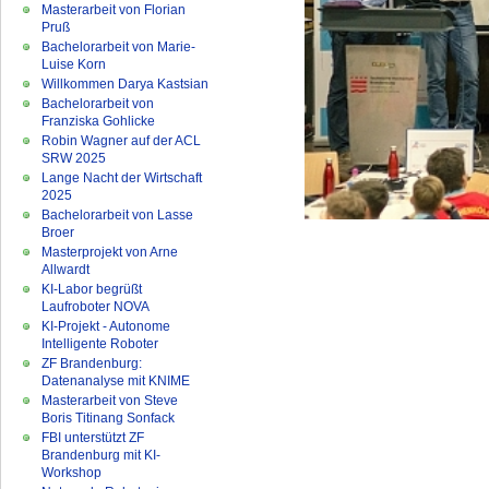
Masterarbeit von Florian
Pruß
Bachelorarbeit von Marie-
Luise Korn
Willkommen Darya Kastsian
Bachelorarbeit von
Franziska Gohlicke
Robin Wagner auf der ACL
SRW 2025
Lange Nacht der Wirtschaft
2025
Bachelorarbeit von Lasse
Broer
Masterprojekt von Arne
Allwardt
KI-Labor begrüßt
Laufroboter NOVA
KI-Projekt - Autonome
Intelligente Roboter
ZF Brandenburg:
Datenanalyse mit KNIME
Masterarbeit von Steve
Boris Titinang Sonfack
FBI unterstützt ZF
Brandenburg mit KI-
Workshop