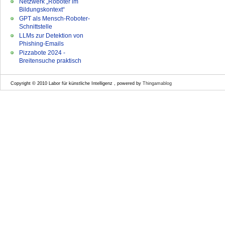
Netzwerk „Roboter im
Bildungskontext“
GPT als Mensch-Roboter-
Schnittstelle
LLMs zur Detektion von
Phishing-Emails
Pizzabote 2024 -
Breitensuche praktisch
Copyright © 2010 Labor für künstliche Intelligenz , powered by
Thingamablog