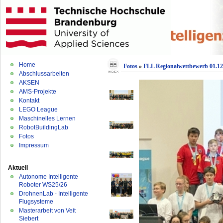
Home
Fotos
»
FLL Regionalwettbewerb 01.12
Abschlussarbeiten
AKSEN
AMS-Projekte
Kontakt
LEGO League
Maschinelles Lernen
RobotBuildingLab
Fotos
Impressum
Aktuell
Autonome Intelligente
Roboter WS25/26
DrohnenLab - Intelligente
Flugsysteme
Masterarbeit von Veit
Siebert