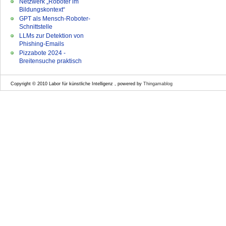
Netzwerk „Roboter im
Bildungskontext“
GPT als Mensch-Roboter-
Schnittstelle
LLMs zur Detektion von
Phishing-Emails
Pizzabote 2024 -
Breitensuche praktisch
Copyright © 2010 Labor für künstliche Intelligenz , powered by
Thingamablog