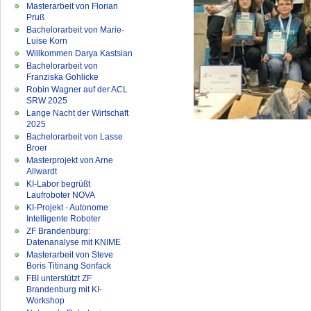
Masterarbeit von Florian
Pruß
Bachelorarbeit von Marie-
Luise Korn
Willkommen Darya Kastsian
Bachelorarbeit von
Franziska Gohlicke
Robin Wagner auf der ACL
SRW 2025
Lange Nacht der Wirtschaft
2025
Bachelorarbeit von Lasse
Broer
Masterprojekt von Arne
Allwardt
KI-Labor begrüßt
Laufroboter NOVA
KI-Projekt - Autonome
Intelligente Roboter
ZF Brandenburg:
Datenanalyse mit KNIME
Masterarbeit von Steve
Boris Titinang Sonfack
FBI unterstützt ZF
Brandenburg mit KI-
Workshop