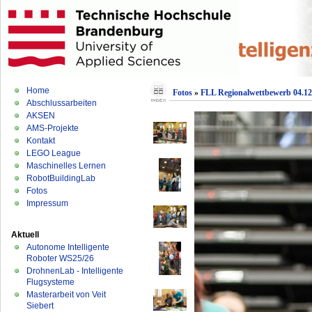
Home
Fotos
»
FLL Regionalwettbewerb 04.12
Abschlussarbeiten
AKSEN
AMS-Projekte
Kontakt
LEGO League
Maschinelles Lernen
RobotBuildingLab
Fotos
Impressum
Aktuell
Autonome Intelligente
Roboter WS25/26
DrohnenLab - Intelligente
Flugsysteme
Masterarbeit von Veit
Siebert