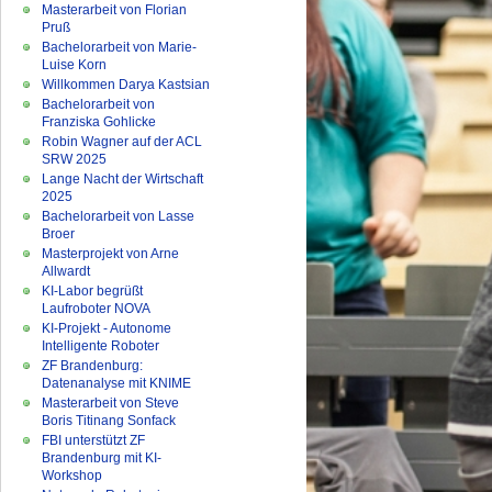
Masterarbeit von Florian
Pruß
Bachelorarbeit von Marie-
Luise Korn
Willkommen Darya Kastsian
Bachelorarbeit von
Franziska Gohlicke
Robin Wagner auf der ACL
SRW 2025
Lange Nacht der Wirtschaft
2025
Bachelorarbeit von Lasse
Broer
Masterprojekt von Arne
Allwardt
KI-Labor begrüßt
Laufroboter NOVA
KI-Projekt - Autonome
Intelligente Roboter
ZF Brandenburg:
Datenanalyse mit KNIME
Masterarbeit von Steve
Boris Titinang Sonfack
FBI unterstützt ZF
Brandenburg mit KI-
Workshop