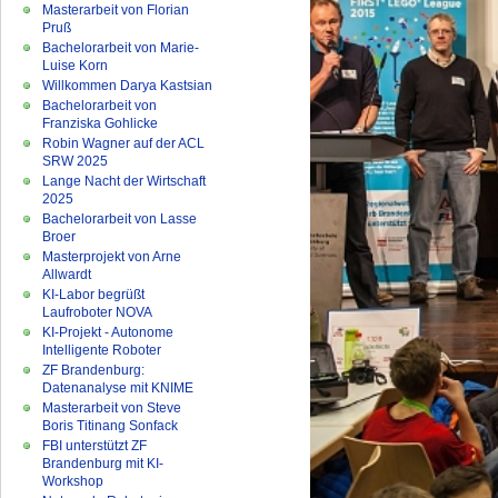
Masterarbeit von Florian
Pruß
Bachelorarbeit von Marie-
Luise Korn
Willkommen Darya Kastsian
Bachelorarbeit von
Franziska Gohlicke
Robin Wagner auf der ACL
SRW 2025
Lange Nacht der Wirtschaft
2025
Bachelorarbeit von Lasse
Broer
Masterprojekt von Arne
Allwardt
KI-Labor begrüßt
Laufroboter NOVA
KI-Projekt - Autonome
Intelligente Roboter
ZF Brandenburg:
Datenanalyse mit KNIME
Masterarbeit von Steve
Boris Titinang Sonfack
FBI unterstützt ZF
Brandenburg mit KI-
Workshop