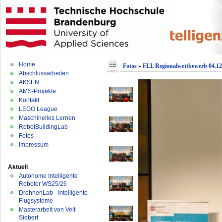
Home
Fotos
»
FLL Regionalwettbewerb 04.12
Abschlussarbeiten
AKSEN
AMS-Projekte
Kontakt
LEGO League
Maschinelles Lernen
RobotBuildingLab
Fotos
Impressum
Aktuell
Autonome Intelligente
Roboter WS25/26
DrohnenLab - Intelligente
Flugsysteme
Masterarbeit von Veit
Siebert