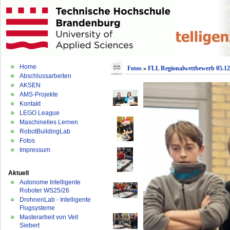
Home
Fotos
»
FLL Regionalwettbewerb 05.12
Abschlussarbeiten
AKSEN
AMS-Projekte
Kontakt
LEGO League
Maschinelles Lernen
RobotBuildingLab
Fotos
Impressum
Aktuell
Autonome Intelligente
Roboter WS25/26
DrohnenLab - Intelligente
Flugsysteme
Masterarbeit von Veit
Siebert