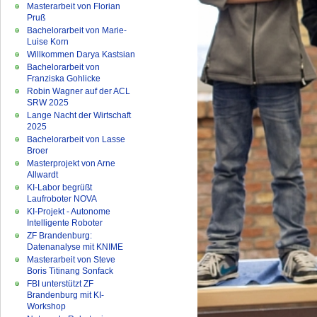
Masterarbeit von Florian
Pruß
Bachelorarbeit von Marie-
Luise Korn
Willkommen Darya Kastsian
Bachelorarbeit von
Franziska Gohlicke
Robin Wagner auf der ACL
SRW 2025
Lange Nacht der Wirtschaft
2025
Bachelorarbeit von Lasse
Broer
Masterprojekt von Arne
Allwardt
KI-Labor begrüßt
Laufroboter NOVA
KI-Projekt - Autonome
Intelligente Roboter
ZF Brandenburg:
Datenanalyse mit KNIME
Masterarbeit von Steve
Boris Titinang Sonfack
FBI unterstützt ZF
Brandenburg mit KI-
Workshop