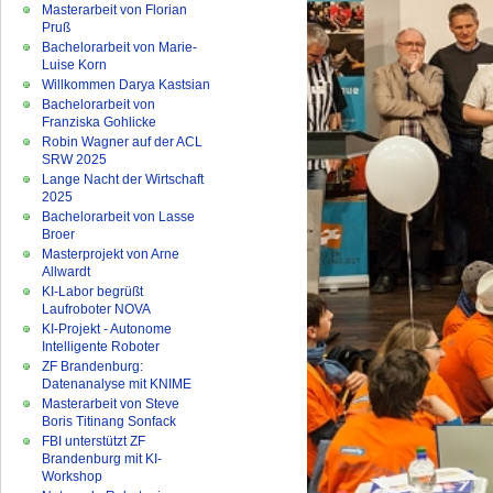
Masterarbeit von Florian
Pruß
Bachelorarbeit von Marie-
Luise Korn
Willkommen Darya Kastsian
Bachelorarbeit von
Franziska Gohlicke
Robin Wagner auf der ACL
SRW 2025
Lange Nacht der Wirtschaft
2025
Bachelorarbeit von Lasse
Broer
Masterprojekt von Arne
Allwardt
KI-Labor begrüßt
Laufroboter NOVA
KI-Projekt - Autonome
Intelligente Roboter
ZF Brandenburg:
Datenanalyse mit KNIME
Masterarbeit von Steve
Boris Titinang Sonfack
FBI unterstützt ZF
Brandenburg mit KI-
Workshop