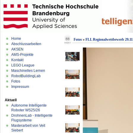
Home
Fotos
»
FLL Regionalwettbewerb 29.11
Abschlussarbeiten
AKSEN
AMS-Projekte
Kontakt
LEGO League
Maschinelles Lernen
RobotBuildingLab
Fotos
Impressum
Aktuell
Autonome Intelligente
Roboter WS25/26
DrohnenLab - Intelligente
Flugsysteme
Masterarbeit von Veit
Siebert