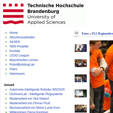
Home
Fotos
»
FLL Regionalwe
Abschlussarbeiten
AKSEN
AMS-Projekte
Kontakt
LEGO League
Maschinelles Lernen
RobotBuildingLab
Fotos
Impressum
Aktuell
Autonome Intelligente Roboter WS25/26
DrohnenLab - Intelligente Flugsysteme
Masterarbeit von Veit Siebert
Masterarbeit von Florian Pruß
Bachelorarbeit von Marie-Luise Korn
Willkommen Darya Kastsian