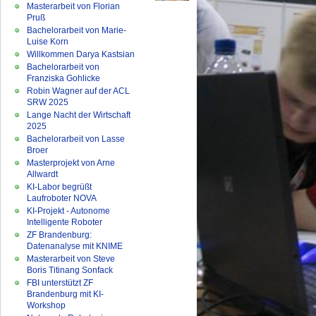
Masterarbeit von Florian
Pruß
Bachelorarbeit von Marie-
Luise Korn
Willkommen Darya Kastsian
Bachelorarbeit von
Franziska Gohlicke
Robin Wagner auf der ACL
SRW 2025
Lange Nacht der Wirtschaft
2025
Bachelorarbeit von Lasse
Broer
Masterprojekt von Arne
Allwardt
KI-Labor begrüßt
Laufroboter NOVA
KI-Projekt - Autonome
Intelligente Roboter
ZF Brandenburg:
Datenanalyse mit KNIME
Masterarbeit von Steve
Boris Titinang Sonfack
FBI unterstützt ZF
Brandenburg mit KI-
Workshop