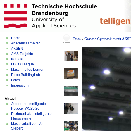
Home
Fotos
»
Grasow-Gymnasium mit AKSE
Abschlussarbeiten
AKSEN
AMS-Projekte
Kontakt
LEGO League
Maschinelles Lernen
RobotBuildingLab
Fotos
Impressum
Aktuell
Autonome Intelligente
Roboter WS25/26
DrohnenLab - Intelligente
Flugsysteme
Masterarbeit von Veit
Siebert