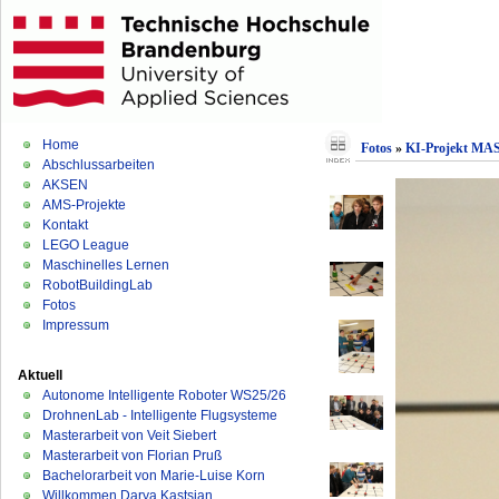
Home
Fotos
»
KI-Projekt MA
Abschlussarbeiten
AKSEN
AMS-Projekte
Kontakt
LEGO League
Maschinelles Lernen
RobotBuildingLab
Fotos
Impressum
Aktuell
Autonome Intelligente Roboter WS25/26
DrohnenLab - Intelligente Flugsysteme
Masterarbeit von Veit Siebert
Masterarbeit von Florian Pruß
Bachelorarbeit von Marie-Luise Korn
Willkommen Darya Kastsian