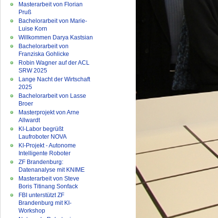
Masterarbeit von Florian
Pruß
Bachelorarbeit von Marie-
Luise Korn
Willkommen Darya Kastsian
Bachelorarbeit von
Franziska Gohlicke
Robin Wagner auf der ACL
SRW 2025
Lange Nacht der Wirtschaft
2025
Bachelorarbeit von Lasse
Broer
Masterprojekt von Arne
Allwardt
KI-Labor begrüßt
Laufroboter NOVA
KI-Projekt - Autonome
Intelligente Roboter
ZF Brandenburg:
Datenanalyse mit KNIME
Masterarbeit von Steve
Boris Titinang Sonfack
FBI unterstützt ZF
Brandenburg mit KI-
Workshop