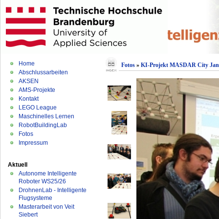
Home
Fotos
»
KI-Projekt MASDAR City Jan
Abschlussarbeiten
AKSEN
AMS-Projekte
Kontakt
LEGO League
Maschinelles Lernen
RobotBuildingLab
Fotos
Impressum
Aktuell
Autonome Intelligente
Roboter WS25/26
DrohnenLab - Intelligente
Flugsysteme
Masterarbeit von Veit
Siebert