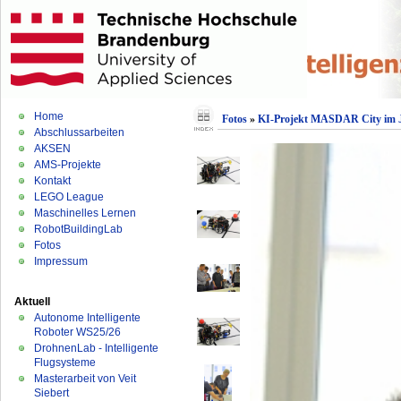
Home
Fotos
»
KI-Projekt MASDAR City im 
Abschlussarbeiten
AKSEN
AMS-Projekte
Kontakt
LEGO League
Maschinelles Lernen
RobotBuildingLab
Fotos
Impressum
Aktuell
Autonome Intelligente
Roboter WS25/26
DrohnenLab - Intelligente
Flugsysteme
Masterarbeit von Veit
Siebert