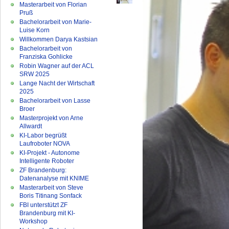
Masterarbeit von Florian
Pruß
Bachelorarbeit von Marie-
Luise Korn
Willkommen Darya Kastsian
Bachelorarbeit von
Franziska Gohlicke
Robin Wagner auf der ACL
SRW 2025
Lange Nacht der Wirtschaft
2025
Bachelorarbeit von Lasse
Broer
Masterprojekt von Arne
Allwardt
KI-Labor begrüßt
Laufroboter NOVA
KI-Projekt - Autonome
Intelligente Roboter
ZF Brandenburg:
Datenanalyse mit KNIME
Masterarbeit von Steve
Boris Titinang Sonfack
FBI unterstützt ZF
Brandenburg mit KI-
Workshop