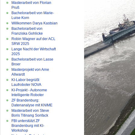
Masterarbeit von Florian
Pruß
Bachelorarbeit von Marie-
Luise Korn
Willkommen Darya Kastsian
Bachelorarbeit von
Franziska Gohlicke
Robin Wagner auf der ACL
SRW 2025
Lange Nacht der Wirtschaft
2025
Bachelorarbeit von Lasse
Broer
Masterprojekt von Arne
Allwardt
KI-Labor begrüßt
Laufroboter NOVA
KI-Projekt - Autonome
Intelligente Roboter
ZF Brandenburg:
Datenanalyse mit KNIME
Masterarbeit von Steve
Boris Titinang Sonfack
FBI unterstützt ZF
Brandenburg mit KI-
Workshop