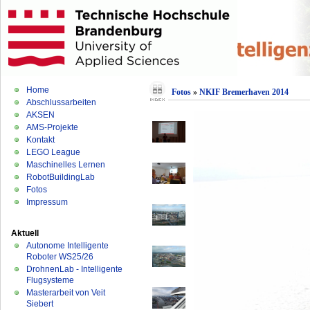
Home
Fotos
»
NKIF Bremerhaven 2014
Abschlussarbeiten
AKSEN
AMS-Projekte
Kontakt
LEGO League
Maschinelles Lernen
RobotBuildingLab
Fotos
Impressum
Aktuell
Autonome Intelligente
Roboter WS25/26
DrohnenLab - Intelligente
Flugsysteme
Masterarbeit von Veit
Siebert