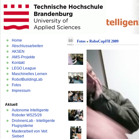
Home
Fotos
»
RoboCupFH 2009
Abschlussarbeiten
AKSEN
AMS-Projekte
Kontakt
LEGO League
Maschinelles Lernen
RobotBuildingLab
Fotos
Impressum
Aktuell
Autonome Intelligente
Roboter WS25/26
DrohnenLab - Intelligente
Flugsysteme
Masterarbeit von Veit
Siebert