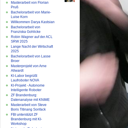
Masterarbeit von Florian
Pruß
Bachelorarbeit von Marie-
Luise Korn
Willkommen Darya Kastsian
Bachelorarbeit von
Franziska Gohlicke
Robin Wagner auf der ACL
SRW 2025
Lange Nacht der Wirtschaft
2025
Bachelorarbeit von Lasse
Broer
Masterprojekt von Arne
Allwardt
KI-Labor begrüßt
Laufroboter NOVA
KI-Projekt - Autonome
Intelligente Roboter
ZF Brandenburg:
Datenanalyse mit KNIME
Masterarbeit von Steve
Boris Titinang Sonfack
FBI unterstützt ZF
Brandenburg mit KI-
Workshop