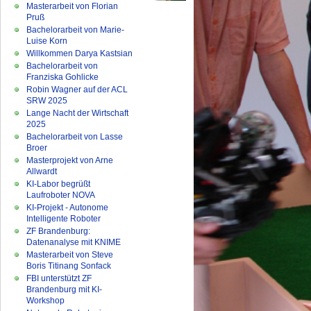
Masterarbeit von Florian
Pruß
Bachelorarbeit von Marie-
Luise Korn
Willkommen Darya Kastsian
Bachelorarbeit von
Franziska Gohlicke
Robin Wagner auf der ACL
SRW 2025
Lange Nacht der Wirtschaft
2025
Bachelorarbeit von Lasse
Broer
Masterprojekt von Arne
Allwardt
KI-Labor begrüßt
Laufroboter NOVA
KI-Projekt - Autonome
Intelligente Roboter
ZF Brandenburg:
Datenanalyse mit KNIME
Masterarbeit von Steve
Boris Titinang Sonfack
FBI unterstützt ZF
Brandenburg mit KI-
Workshop