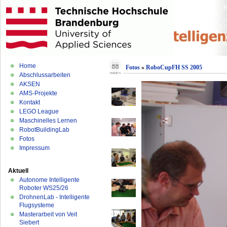
Home
Fotos
»
RoboCupFH SS 2005
Abschlussarbeiten
AKSEN
AMS-Projekte
Kontakt
LEGO League
Maschinelles Lernen
RobotBuildingLab
Fotos
Impressum
Aktuell
Autonome Intelligente
Roboter WS25/26
DrohnenLab - Intelligente
Flugsysteme
Masterarbeit von Veit
Siebert