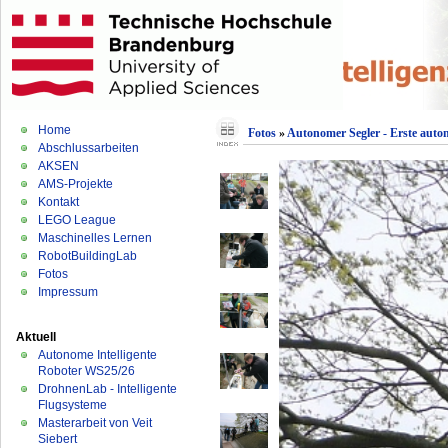
Home
Fotos
»
Autonomer Segler - Erste auton
Abschlussarbeiten
AKSEN
AMS-Projekte
Kontakt
LEGO League
Maschinelles Lernen
RobotBuildingLab
Fotos
Impressum
Aktuell
Autonome Intelligente
Roboter WS25/26
DrohnenLab - Intelligente
Flugsysteme
Masterarbeit von Veit
Siebert