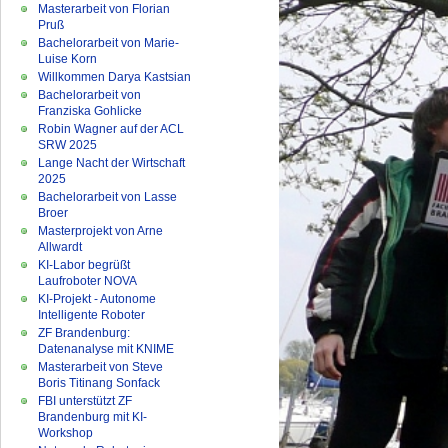
Masterarbeit von Florian
Pruß
Bachelorarbeit von Marie-
Luise Korn
Willkommen Darya Kastsian
Bachelorarbeit von
Franziska Gohlicke
Robin Wagner auf der ACL
SRW 2025
Lange Nacht der Wirtschaft
2025
Bachelorarbeit von Lasse
Broer
Masterprojekt von Arne
Allwardt
KI-Labor begrüßt
Laufroboter NOVA
KI-Projekt - Autonome
Intelligente Roboter
ZF Brandenburg:
Datenanalyse mit KNIME
Masterarbeit von Steve
Boris Titinang Sonfack
FBI unterstützt ZF
Brandenburg mit KI-
Workshop