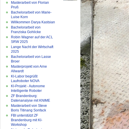
Masterarbeit von Florian
Pruß
Bachelorarbeit von Marie-
Luise Korn
Willkommen Darya Kastsian
Bachelorarbeit von
Franziska Gohlicke
Robin Wagner auf der ACL
SRW 2025
Lange Nacht der Wirtschaft
2025
Bachelorarbeit von Lasse
Broer
Masterprojekt von Arne
Allwardt
KI-Labor begrüßt
Laufroboter NOVA
KI-Projekt - Autonome
Intelligente Roboter
ZF Brandenburg:
Datenanalyse mit KNIME
Masterarbeit von Steve
Boris Titinang Sonfack
FBI unterstützt ZF
Brandenburg mit KI-
Workshop