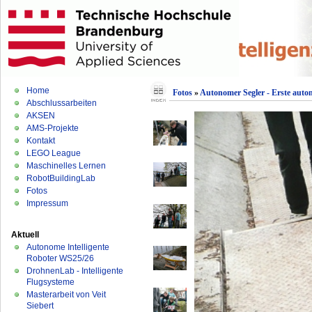
Home
Fotos
»
Autonomer Segler - Erste auton
Abschlussarbeiten
AKSEN
AMS-Projekte
Kontakt
LEGO League
Maschinelles Lernen
RobotBuildingLab
Fotos
Impressum
Aktuell
Autonome Intelligente
Roboter WS25/26
DrohnenLab - Intelligente
Flugsysteme
Masterarbeit von Veit
Siebert