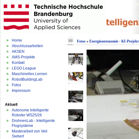
Home
Fotos
»
Energieautonomie - KI-Projekt
Abschlussarbeiten
AKSEN
AMS-Projekte
Kontakt
LEGO League
Maschinelles Lernen
RobotBuildingLab
Fotos
Impressum
Aktuell
Autonome Intelligente
Roboter WS25/26
DrohnenLab - Intelligente
Flugsysteme
Masterarbeit von Veit
Siebert