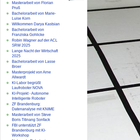
Masterarbeit von Florian
Pruß
Bachelorarbeit von Marie-
Luise Korn
Willkommen Darya Kastsian
Bachelorarbeit von
Franziska Gohlicke
Robin Wagner auf der ACL
SRW 2025
Lange Nacht der Wirtschaft
2025
Bachelorarbeit von Lasse
Broer
Masterprojekt von Arne
Allwardt
KI-Labor begrüßt
Laufroboter NOVA
KI-Projekt - Autonome
Intelligente Roboter
ZF Brandenburg:
Datenanalyse mit KNIME
Masterarbeit von Steve
Boris Titinang Sonfack
FBI unterstützt ZF
Brandenburg mit KI-
Workshop