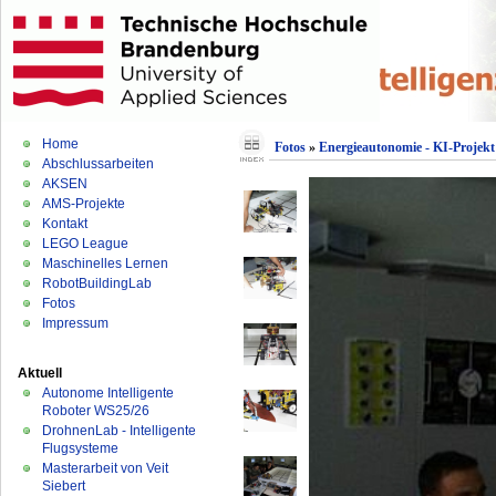
Home
Fotos
»
Energieautonomie - KI-Projekt
Abschlussarbeiten
AKSEN
AMS-Projekte
Kontakt
LEGO League
Maschinelles Lernen
RobotBuildingLab
Fotos
Impressum
Aktuell
Autonome Intelligente
Roboter WS25/26
DrohnenLab - Intelligente
Flugsysteme
Masterarbeit von Veit
Siebert