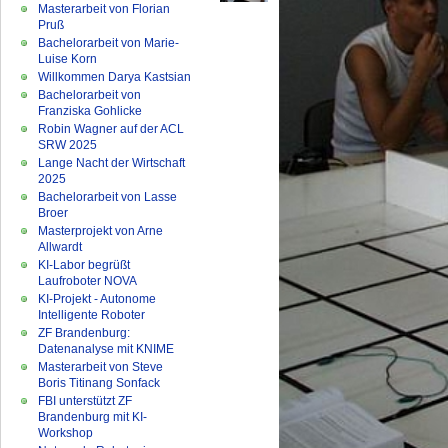
Masterarbeit von Florian
Pruß
Bachelorarbeit von Marie-
Luise Korn
Willkommen Darya Kastsian
Bachelorarbeit von
Franziska Gohlicke
Robin Wagner auf der ACL
SRW 2025
Lange Nacht der Wirtschaft
2025
Bachelorarbeit von Lasse
Broer
Masterprojekt von Arne
Allwardt
KI-Labor begrüßt
Laufroboter NOVA
KI-Projekt - Autonome
Intelligente Roboter
ZF Brandenburg:
Datenanalyse mit KNIME
Masterarbeit von Steve
Boris Titinang Sonfack
FBI unterstützt ZF
Brandenburg mit KI-
Workshop