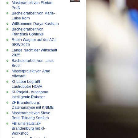
Masterarbeit von Florian
Pruß
Bachelorarbeit von Marie-
Luise Korn
Willkommen Darya Kastsian
Bachelorarbeit von
Franziska Gohlicke
Robin Wagner auf der ACL
SRW 2025
Lange Nacht der Wirtschaft
2025
Bachelorarbeit von Lasse
Broer
Masterprojekt von Arne
Allwardt
KI-Labor begrüßt
Laufroboter NOVA
KI-Projekt - Autonome
Intelligente Roboter
ZF Brandenburg:
Datenanalyse mit KNIME
Masterarbeit von Steve
Boris Titinang Sonfack
FBI unterstützt ZF
Brandenburg mit KI-
Workshop