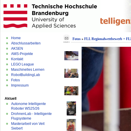
Home
Fotos
»
FLL Regionalwettbewerb + FLL
Abschlussarbeiten
AKSEN
AMS-Projekte
Kontakt
LEGO League
Maschinelles Lernen
RobotBuildingLab
Fotos
Impressum
Aktuell
Autonome Intelligente
Roboter WS25/26
DrohnenLab - Intelligente
Flugsysteme
Masterarbeit von Veit
Siebert