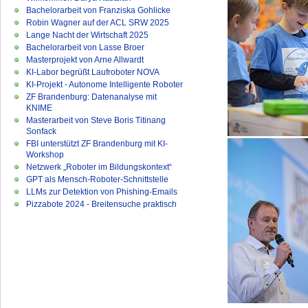
Bachelorarbeit von Franziska Gohlicke
Robin Wagner auf der ACL SRW 2025
Lange Nacht der Wirtschaft 2025
Bachelorarbeit von Lasse Broer
Masterprojekt von Arne Allwardt
KI-Labor begrüßt Laufroboter NOVA
KI-Projekt - Autonome Intelligente Roboter
ZF Brandenburg: Datenanalyse mit
KNIME
Masterarbeit von Steve Boris Titinang
Sonfack
FBI unterstützt ZF Brandenburg mit KI-
Workshop
Netzwerk „Roboter im Bildungskontext“
GPT als Mensch-Roboter-Schnittstelle
LLMs zur Detektion von Phishing-Emails
Pizzabote 2024 - Breitensuche praktisch