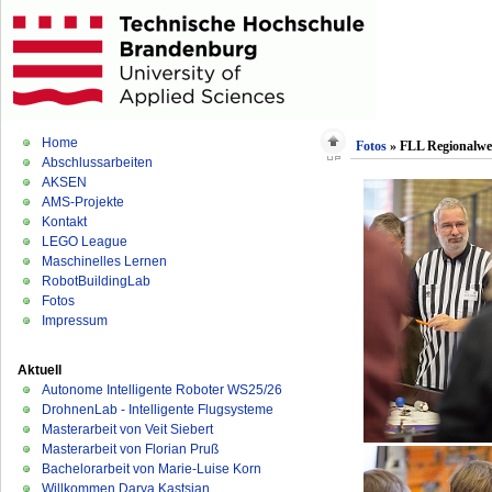
Home
Fotos
» FLL Regionalwet
Abschlussarbeiten
AKSEN
AMS-Projekte
Kontakt
LEGO League
Maschinelles Lernen
RobotBuildingLab
Fotos
Impressum
Aktuell
Autonome Intelligente Roboter WS25/26
DrohnenLab - Intelligente Flugsysteme
Masterarbeit von Veit Siebert
Masterarbeit von Florian Pruß
Bachelorarbeit von Marie-Luise Korn
Willkommen Darya Kastsian