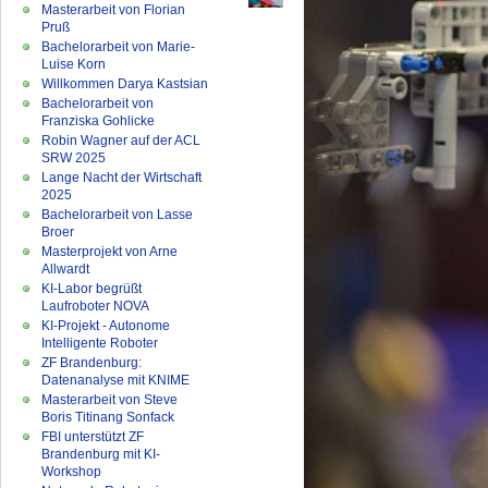
Masterarbeit von Florian
Pruß
Bachelorarbeit von Marie-
Luise Korn
Willkommen Darya Kastsian
Bachelorarbeit von
Franziska Gohlicke
Robin Wagner auf der ACL
SRW 2025
Lange Nacht der Wirtschaft
2025
Bachelorarbeit von Lasse
Broer
Masterprojekt von Arne
Allwardt
KI-Labor begrüßt
Laufroboter NOVA
KI-Projekt - Autonome
Intelligente Roboter
ZF Brandenburg:
Datenanalyse mit KNIME
Masterarbeit von Steve
Boris Titinang Sonfack
FBI unterstützt ZF
Brandenburg mit KI-
Workshop