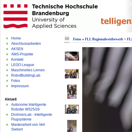
Home
Fotos
»
FLL Regionalwettbewerb + FLL
Abschlussarbeiten
AKSEN
AMS-Projekte
Kontakt
LEGO League
Maschinelles Lernen
RobotBuildingLab
Fotos
Impressum
Aktuell
Autonome Intelligente
Roboter WS25/26
DrohnenLab - Intelligente
Flugsysteme
Masterarbeit von Veit
Siebert