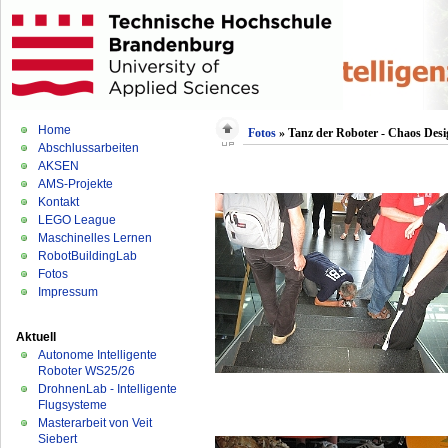
Home
Fotos
» Tanz der Roboter - Chaos Desi
Abschlussarbeiten
AKSEN
AMS-Projekte
Kontakt
LEGO League
Maschinelles Lernen
RobotBuildingLab
Fotos
Impressum
Aktuell
Autonome Intelligente
Roboter WS25/26
DrohnenLab - Intelligente
Flugsysteme
Masterarbeit von Veit
Siebert