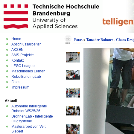
Home
Fotos
»
Tanz der Roboter - Chaos Desi
Abschlussarbeiten
AKSEN
AMS-Projekte
Kontakt
LEGO League
Maschinelles Lernen
RobotBuildingLab
Fotos
Impressum
Aktuell
Autonome Intelligente
Roboter WS25/26
DrohnenLab - Intelligente
Flugsysteme
Masterarbeit von Veit
Siebert