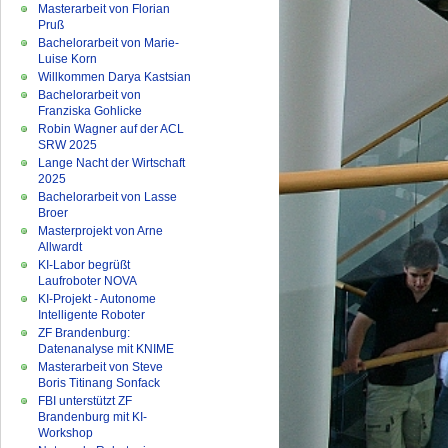
Masterarbeit von Florian
Pruß
Bachelorarbeit von Marie-
Luise Korn
Willkommen Darya Kastsian
Bachelorarbeit von
Franziska Gohlicke
Robin Wagner auf der ACL
SRW 2025
Lange Nacht der Wirtschaft
2025
Bachelorarbeit von Lasse
Broer
Masterprojekt von Arne
Allwardt
KI-Labor begrüßt
Laufroboter NOVA
KI-Projekt - Autonome
Intelligente Roboter
ZF Brandenburg:
Datenanalyse mit KNIME
Masterarbeit von Steve
Boris Titinang Sonfack
FBI unterstützt ZF
Brandenburg mit KI-
Workshop